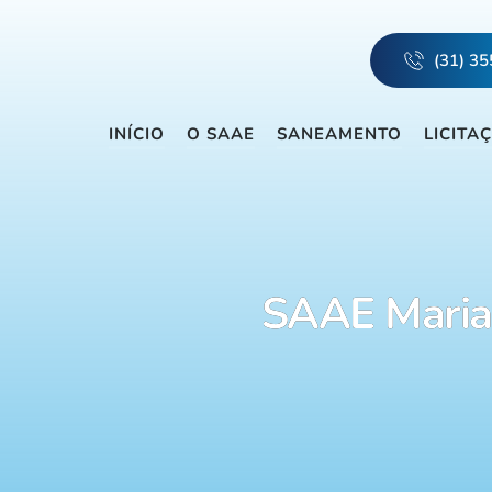
(31) 3
INÍCIO
O SAAE
SANEAMENTO
LICITA
SAAE Marian