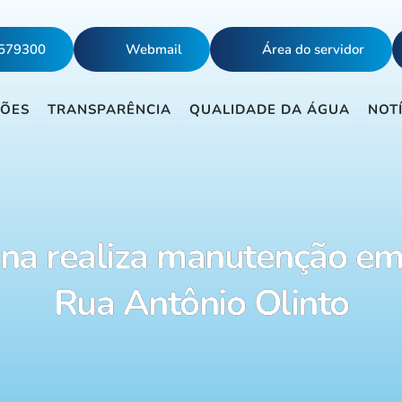
5579300
Webmail
Área do servidor
ÇÕES
TRANSPARÊNCIA
QUALIDADE DA ÁGUA
NOT
a realiza manutenção em
Rua Antônio Olinto