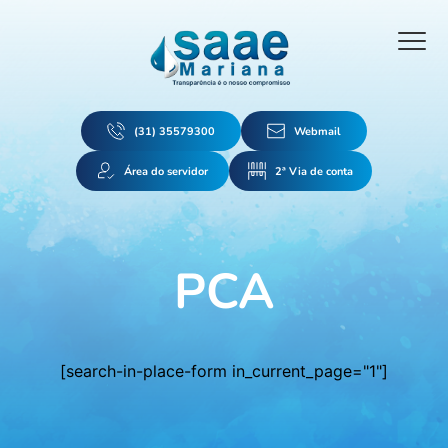
(31) 35579300
Webmail
Área do servidor
2ª Via de conta
PCA
[search-in-place-form in_current_page="1"]