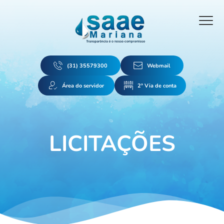
(31) 35579300
Webmail
Área do servidor
2ª Via de conta
LICITAÇÕES