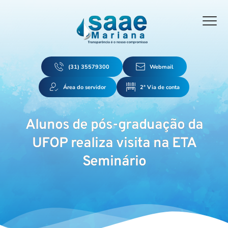
(31) 35579300
Webmail
Área do servidor
2ª Via de conta
Alunos de pós-graduação da
UFOP realiza visita na ETA
Seminário