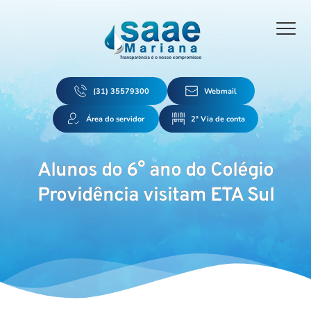
(31) 35579300
Webmail
Área do servidor
2ª Via de conta
Alunos do 6° ano do Colégio
Providência visitam ETA Sul