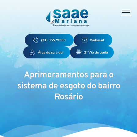
(31) 35579300
Webmail
Área do servidor
2ª Via de conta
Aprimoramentos para o
sistema de esgoto do bairro
Rosário