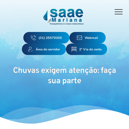
(31) 35579300
Webmail
Área do servidor
2ª Via de conta
Chuvas exigem atenção: faça
sua parte