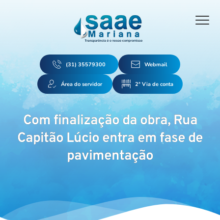
(31) 35579300
Webmail
Área do servidor
2ª Via de conta
Com finalização da obra, Rua
Capitão Lúcio entra em fase de
pavimentação