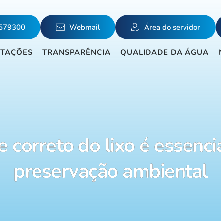
5579300
Webmail
Área do servidor
ITAÇÕES
TRANSPARÊNCIA
QUALIDADE DA ÁGUA
 correto do lixo é essenci
preservação ambiental