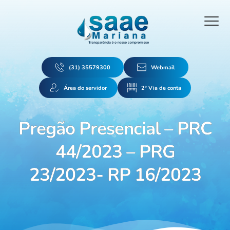
(31) 35579300
Webmail
Área do servidor
2ª Via de conta
Pregão Presencial – PRC
44/2023 – PRG
23/2023- RP 16/2023