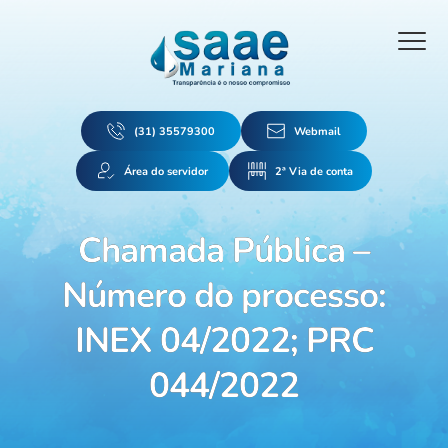
(31) 35579300
Webmail
Área do servidor
2ª Via de conta
Chamada Pública –
Número do processo:
INEX 04/2022; PRC
044/2022