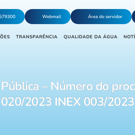
5579300
Webmail
Área do servidor
ÇÕES
TRANSPARÊNCIA
QUALIDADE DA ÁGUA
NOT
Pública – Número do proc
020/2023 INEX 003/2023