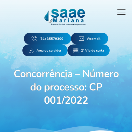
(31) 35579300
Webmail
Área do servidor
2ª Via de conta
Concorrência – Número
do processo: CP
001/2022