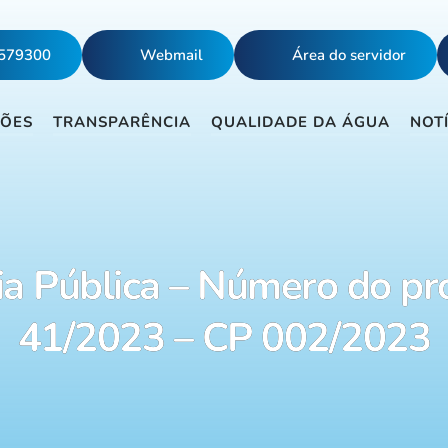
5579300
Webmail
Área do servidor
ÇÕES
TRANSPARÊNCIA
QUALIDADE DA ÁGUA
NOT
ia Pública – Número do pr
41/2023 – CP 002/2023