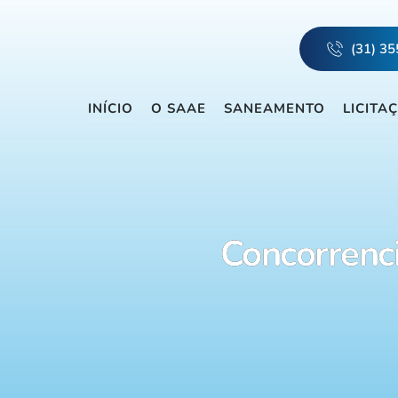
(31) 3
INÍCIO
O SAAE
SANEAMENTO
LICITA
Concorrenc