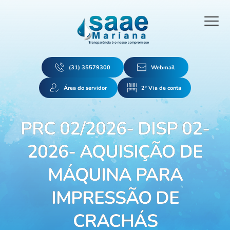
(31) 35579300
Webmail
Área do servidor
2ª Via de conta
PRC 02/2026- DISP 02-
2026- AQUISIÇÃO DE
MÁQUINA PARA
IMPRESSÃO DE
CRACHÁS