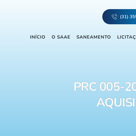
(31) 3
INÍCIO
O SAAE
SANEAMENTO
LICITA
PRC 005-20
AQUIS