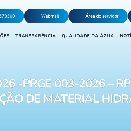
5579300
Webmail
Área do servidor
ÇÕES
TRANSPARÊNCIA
QUALIDADE DA ÁGUA
NOT
26 -PRGE 003-2026 – RP
IÇÃO DE MATERIAL HIDR