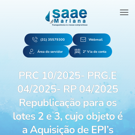
(31) 35579300
Webmail
Área do servidor
2ª Via de conta
PRC 10/2025- PRG.E
04/2025- RP 04/2025
Republicação para os
lotes 2 e 3, cujo objeto é
a Aquisição de EPI’s