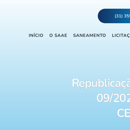
(31) 3
INÍCIO
O SAAE
SANEAMENTO
LICITA
Republicaç
09/20
C