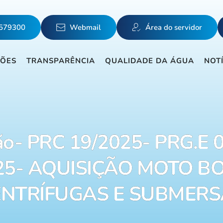
5579300
Webmail
Área do servidor
ÇÕES
TRANSPARÊNCIA
QUALIDADE DA ÁGUA
NOT
ão- PRC 19/2025- PRG.E 
25- AQUISIÇÃO MOTO 
ENTRÍFUGAS E SUBMERS