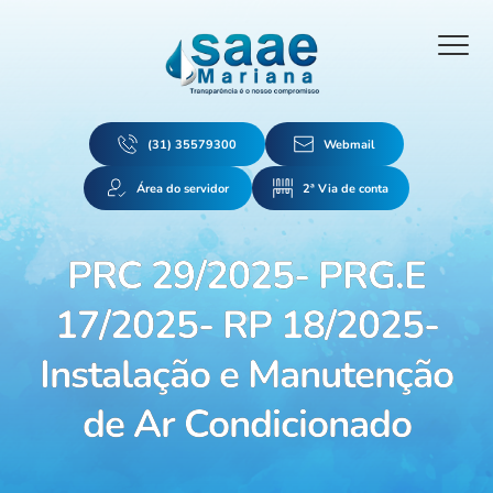
(31) 35579300
Webmail
Área do servidor
2ª Via de conta
PRC 29/2025- PRG.E
17/2025- RP 18/2025-
Instalação e Manutenção
de Ar Condicionado