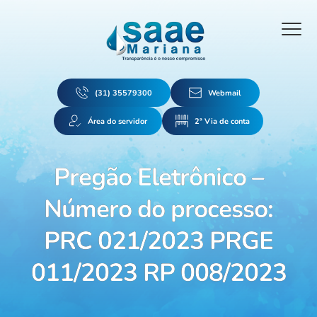
(31) 35579300
Webmail
Área do servidor
2ª Via de conta
Pregão Eletrônico –
Número do processo:
PRC 021/2023 PRGE
011/2023 RP 008/2023