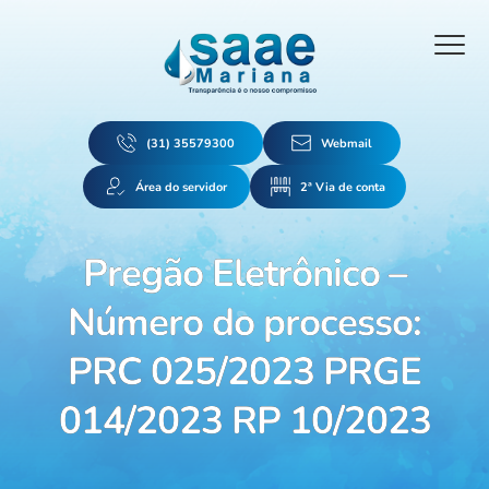
(31) 35579300
Webmail
Área do servidor
2ª Via de conta
Pregão Eletrônico –
Número do processo:
PRC 025/2023 PRGE
014/2023 RP 10/2023