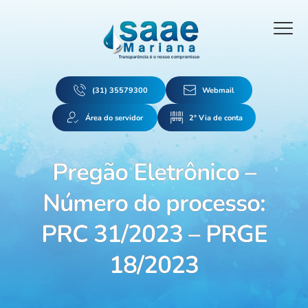
(31) 35579300
Webmail
Área do servidor
2ª Via de conta
Pregão Eletrônico –
Número do processo:
PRC 31/2023 – PRGE
18/2023