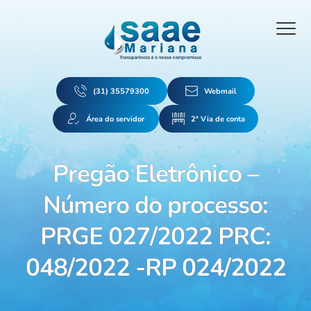
(31) 35579300
Webmail
Área do servidor
2ª Via de conta
Pregão Eletrônico –
Número do processo:
PRGE 027/2022 PRC:
048/2022 -RP 024/2022