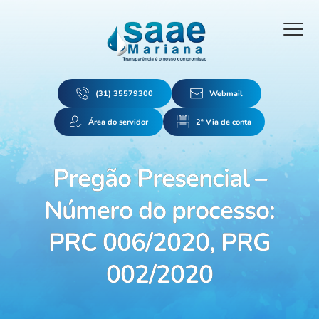
(31) 35579300
Webmail
Área do servidor
2ª Via de conta
Pregão Presencial –
Número do processo:
PRC 006/2020, PRG
002/2020