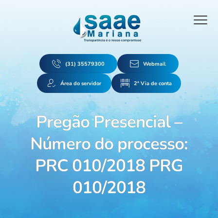
(31) 35579300
Webmail
Área do servidor
2ª Via de conta
Pregão Presencial –
Número do processo:
PRC 010/2018 PRG
010/2018