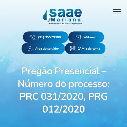
(31) 35579300
Webmail
Área do servidor
2ª Via de conta
Pregão Presencial –
Número do processo:
PRC 031/2020, PRG
012/2020