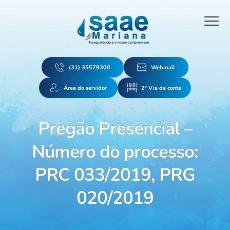
(31) 35579300
Webmail
Área do servidor
2ª Via de conta
Pregão Presencial –
Número do processo:
PRC 033/2019, PRG
020/2019