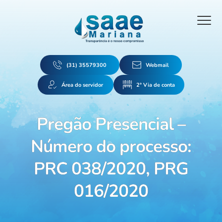
(31) 35579300
Webmail
Área do servidor
2ª Via de conta
Pregão Presencial –
Número do processo:
PRC 038/2020, PRG
016/2020