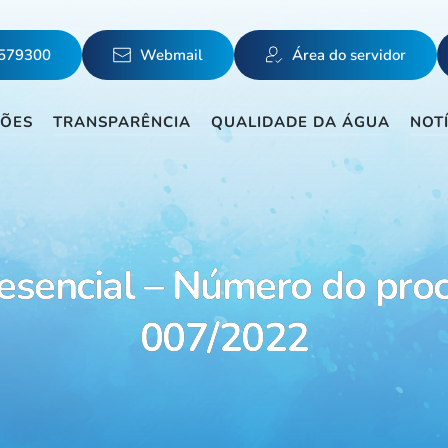
5579300
Webmail
Área do servidor
ÇÕES
TRANSPARÊNCIA
QUALIDADE DA ÁGUA
NOT
esencial – Número do pro
007/2022