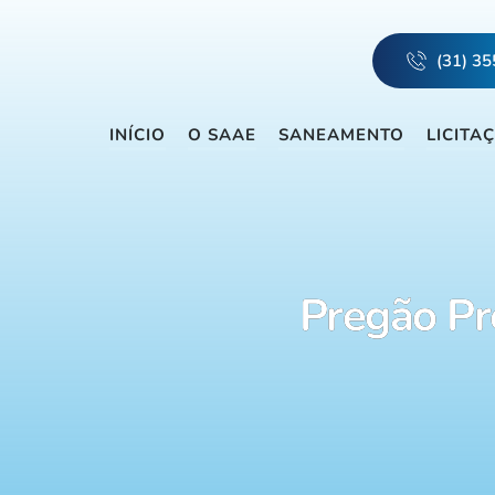
(31) 3
INÍCIO
O SAAE
SANEAMENTO
LICITA
Pregão Pr