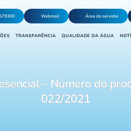
5579300
Webmail
Área do servidor
ÇÕES
TRANSPARÊNCIA
QUALIDADE DA ÁGUA
NOT
esencial – Número do pro
022/2021