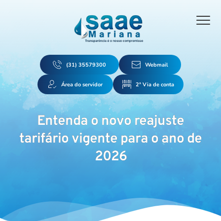
(31) 35579300
Webmail
Área do servidor
2ª Via de conta
Entenda o novo reajuste
tarifário vigente para o ano de
2026