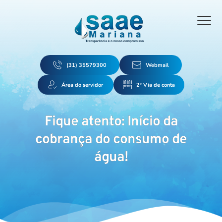
(31) 35579300
Webmail
Área do servidor
2ª Via de conta
Fique atento: Início da
cobrança do consumo de
água!