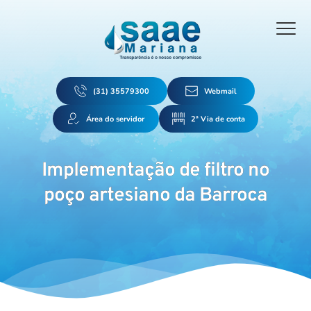
(31) 35579300
Webmail
Área do servidor
2ª Via de conta
Implementação de filtro no
poço artesiano da Barroca