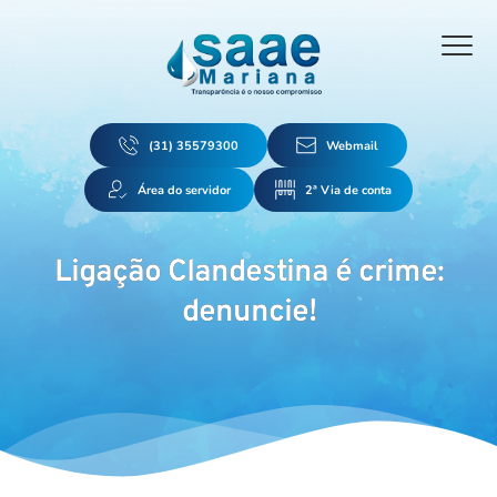
(31) 35579300
Webmail
Área do servidor
2ª Via de conta
Ligação Clandestina é crime:
denuncie!