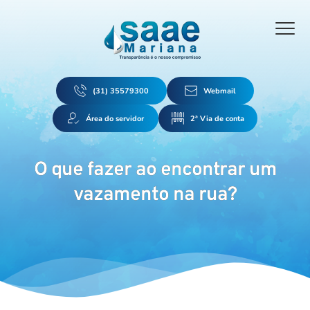
(31) 35579300
Webmail
Área do servidor
2ª Via de conta
O que fazer ao encontrar um
vazamento na rua?