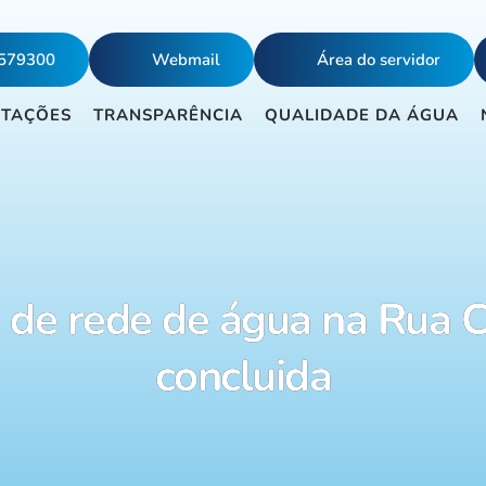
5579300
Webmail
Área do servidor
ITAÇÕES
TRANSPARÊNCIA
QUALIDADE DA ÁGUA
a de rede de água na Rua 
concluida