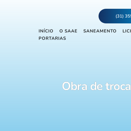
(31) 3
INÍCIO
O SAAE
SANEAMENTO
LIC
PORTARIAS
Obra de troc