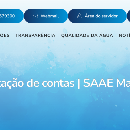
5579300
Webmail
Área do servidor
ÇÕES
TRANSPARÊNCIA
QUALIDADE DA ÁGUA
NOT
tação de contas | SAAE Ma