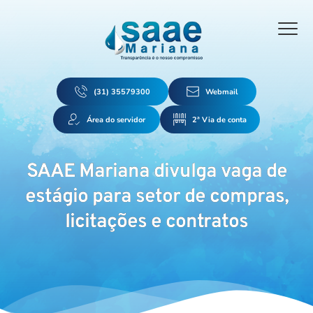
(31) 35579300
Webmail
Área do servidor
2ª Via de conta
SAAE Mariana divulga vaga de
estágio para setor de compras,
licitações e contratos