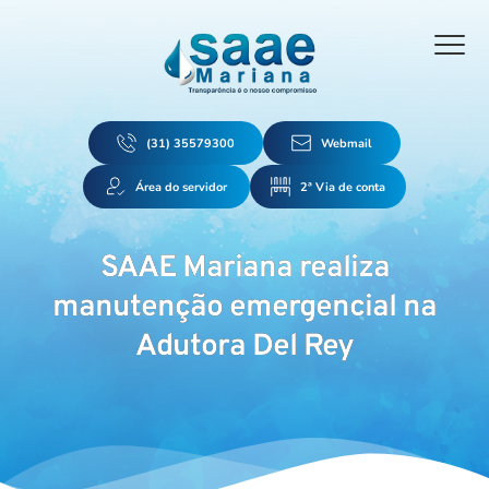
(31) 35579300
Webmail
Área do servidor
2ª Via de conta
SAAE Mariana realiza
manutenção emergencial na
Adutora Del Rey