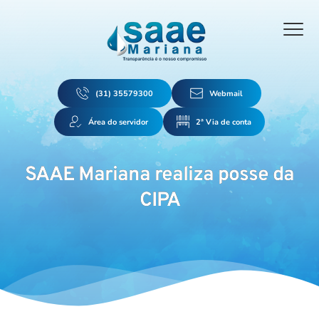
(31) 35579300
Webmail
Área do servidor
2ª Via de conta
SAAE Mariana realiza posse da
CIPA