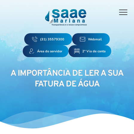
(31) 35579300
Webmail
Área do servidor
2ª Via de conta
A IMPORTÂNCIA DE LER A SUA
FATURA DE ÁGUA