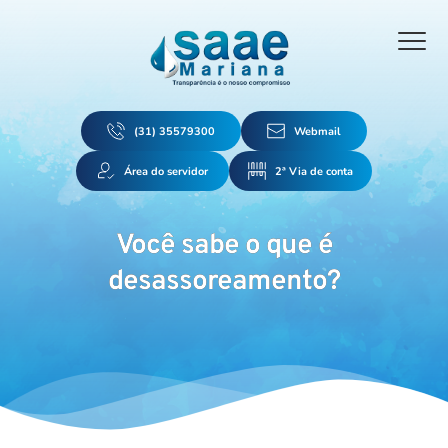
(31) 35579300
Webmail
Área do servidor
2ª Via de conta
Você sabe o que é
desassoreamento?