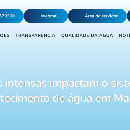
5579300
Webmail
Área do servidor
ÇÕES
TRANSPARÊNCIA
QUALIDADE DA ÁGUA
NOT
 intensas impactam o sis
tecimento de água em Ma