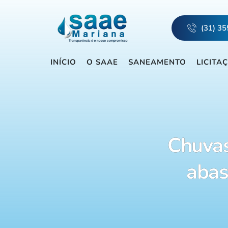
(31) 3
INÍCIO
O SAAE
SANEAMENTO
LICITA
Chuvas
abas