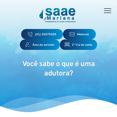
(31) 35579300
Webmail
Área do servidor
2ª Via de conta
Você sabe o que é uma
adutora?