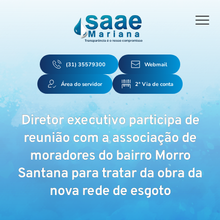
(31) 35579300
Webmail
Área do servidor
2ª Via de conta
Diretor executivo participa de
reunião com a associação de
moradores do bairro Morro
Santana para tratar da obra da
nova rede de esgoto