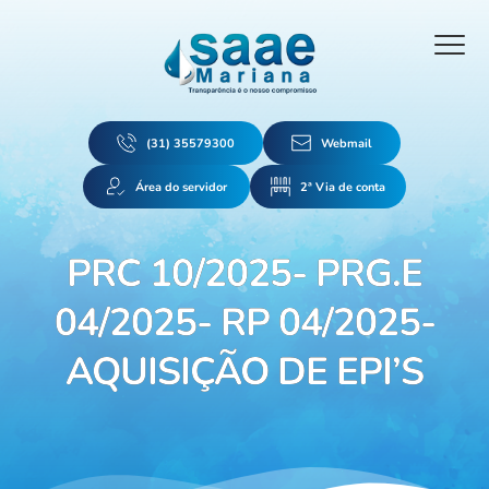
(31) 35579300
Webmail
Área do servidor
2ª Via de conta
PRC 10/2025- PRG.E
04/2025- RP 04/2025-
AQUISIÇÃO DE EPI’S