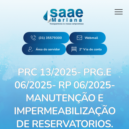
(31) 35579300
Webmail
Área do servidor
2ª Via de conta
PRC 13/2025- PRG.E
06/2025- RP 06/2025-
MANUTENÇÃO E
IMPERMEABILIZAÇÃO
DE RESERVATORIOS.