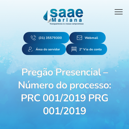
(31) 35579300
Webmail
Área do servidor
2ª Via de conta
Pregão Presencial –
Número do processo:
PRC 001/2019 PRG
001/2019