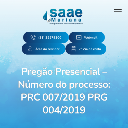
(31) 35579300
Webmail
Área do servidor
2ª Via de conta
Pregão Presencial –
Número do processo:
PRC 007/2019 PRG
004/2019