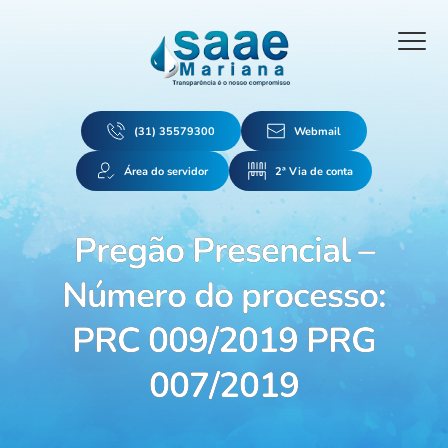
(31) 35579300
Webmail
Área do servidor
2ª Via de conta
Pregão Presencial –
Número do processo:
PRC 009/2019 PRG
007/2019